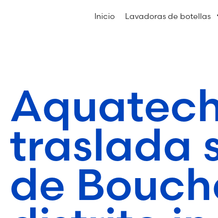
Inicio
Lavadoras de botellas
Aquatec
traslada 
de Bouche