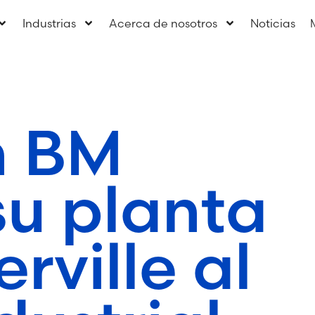
Industrias
Acerca de nosotros
Noticias
h BM
su planta
rville al