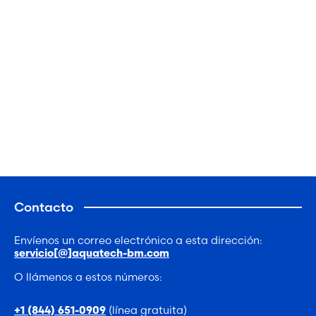
Contacto
Envíenos un correo electrónico a esta dirección:
servicio[@]aquatech-bm.com
O llámenos a estos números:
(línea gratuita)
+1 (844) 651-0909