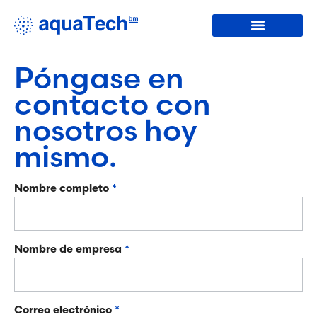
Lavadoras de botellas
Acerca de nosotros
Póngase en
contacto con
nosotros hoy
mismo.
Contact
Nombre completo
*
ES
Nombre de empresa
*
Correo electrónico
*