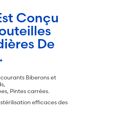
Est Conçu
uteilles
ières De
.
 courants Biberons et
s,
es, Pintes carrées.
térilisation efficaces des