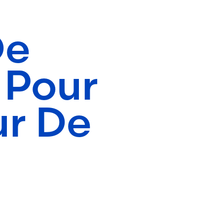
De
 Pour
ur De