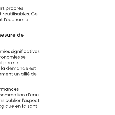
urs propres
 réutilisables. Ce
nt l’économie
mesure de
ies significatives
économies se
il permet
e la demande est
ément un allié de
ormances
nsommation d’eau
ns oublier l’aspect
logique en faisant