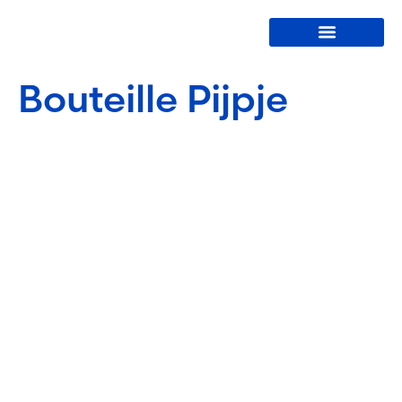
Lave-bouteilles
Bouteille Pijpje