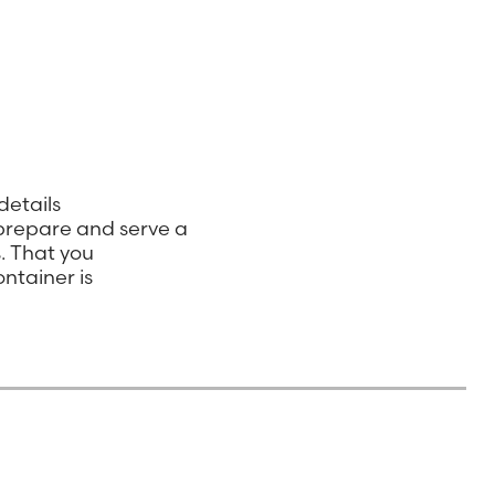
details
 prepare and serve a
. That you
ontainer is